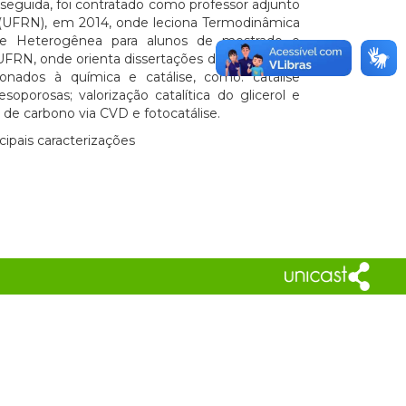
seguida, foi contratado como professor adjunto
e (UFRN), em 2014, onde leciona Termodinâmica
ise Heterogênea para alunos de mestrado e
FRN, onde orienta dissertações de mestrado e
onados à química e catálise, como: catálise
oporosas; valorização catalítica do glicerol e
 de carbono via CVD e fotocatálise.
ipais caracterizações