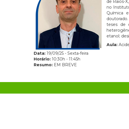
de Raios-X
no Institu
Química e
doutorado.
teses de d
heterogêne
etanol; de
Aula:
Acide
Data:
19/09/25 - Sexta-feira
Horário:
10:30h - 11:45h
Resumo:
EM BREVE