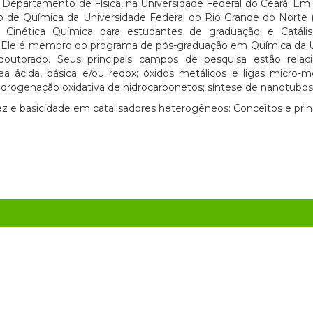
, Departamento de Física, na Universidade Federal do Ceará. Em 
to de Química da Universidade Federal do Rio Grande do Nort
 Cinética Química para estudantes de graduação e Catál
 Ele é membro do programa de pós-graduação em Química da U
outorado. Seus principais campos de pesquisa estão relaci
a ácida, básica e/ou redox; óxidos metálicos e ligas micro-mes
sidrogenação oxidativa de hidrocarbonetos; síntese de nanotubos
z e basicidade em catalisadores heterogêneos: Conceitos e princ