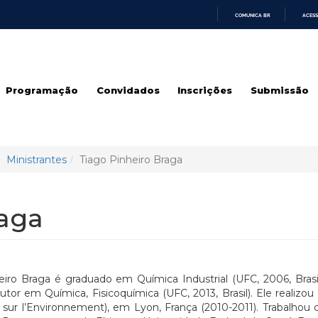
COMUNICA BR
ACESS
IR
PARA
O
CONTEÚDO
Programação
Convidados
Inscrições
Submissão
Ministrantes
Tiago Pinheiro Braga
raga
eiro Braga é graduado em Química Industrial (UFC, 2006, Bras
outor em Química, Fisicoquímica (UFC, 2013, Brasil). Ele realiz
sur l’Environnement), em Lyon, França (2010-2011). Trabalhou 