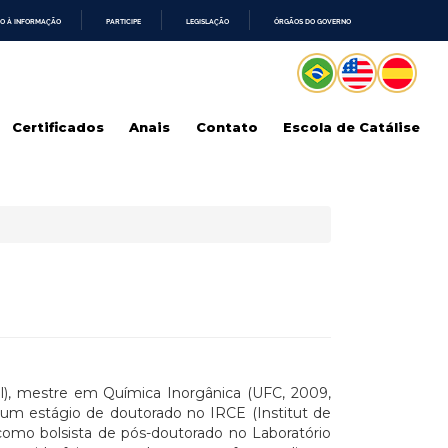
O À INFORMAÇÃO
PARTICIPE
LEGISLAÇÃO
ÓRGÃOS DO GOVERNO
Certificados
Anais
Contato
Escola de Catálise
il), mestre em Química Inorgânica (UFC, 2009,
ou um estágio de doutorado no IRCE (Institut de
como bolsista de pós-doutorado no Laboratório