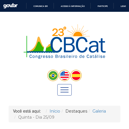
COMUNICA BR
ACESSO À INFORMAÇÃO
PARTICIPE
LEGISL
IR
PARA
O
CONTEÚDO
Você está aqui:
Início
Destaques
Galeria
Quinta - Dia 25/09