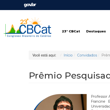
23° CBCat
Destaques
Você está aqui:
Início
Convidados
Prêm
Prêmio Pesquisado
Professor 
Francine B
Universida