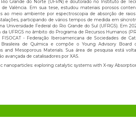
 Rio Grande do Norte (UFRN) e doutorado no Instituto de Tec
a de València. Em sua tese, estudou materiais porosos contend
as ao meio ambiente por espectroscopia de absorção de raio
stalações, participando de vários tempos de medida em síncrot
na Universidade Federal do Rio Grande do Sul (UFRGS). Em 2020
a da UFRGS no âmbito do Programa de Recursos Humanos (PRH
a FISOCAT - Federação Iberoamericana de Sociedades de Catál
 Brasileira de Química e compõe o Young Advisory Board do
s and Mesoporous Materials. Sua área de pesquisa está volta
ção avançada de catalisadores por XAS.
lic nanoparticles: exploring catalytic systems with X-ray Absorpt