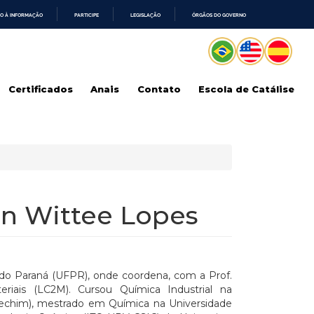
O À INFORMAÇÃO
PARTICIPE
LEGISLAÇÃO
ÓRGÃOS DO GOVERNO
Certificados
Anais
Contato
Escola de Catálise
an Wittee Lopes
do Paraná (UFPR), onde coordena, com a Prof.
eriais (LC2M). Cursou Química Industrial na
Erechim), mestrado em Química na Universidade