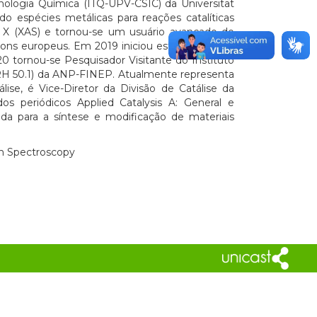
nologia Química (ITQ-UPV-CSIC) da Universitat
o espécies metálicas para reações catalíticas
s X (XAS) e tornou-se um usuário avançado de
rons europeus. Em 2019 iniciou estágio de pós-
 tornou-se Pesquisador Visitante do Instituto
 50.1) da ANP-FINEP. Atualmente representa
ise, é Vice-Diretor da Divisão de Catálise da
s periódicos Applied Catalysis A: General e
da para a síntese e modificação de materiais
ion Spectroscopy