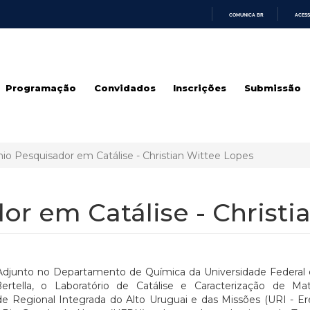
COMUNICA BR
ACESS
IR
PARA
O
CONTEÚDO
Programação
Convidados
Inscrições
Submissão
io Pesquisador em Catálise - Christian Wittee Lopes
r em Catálise - Christi
Adjunto no Departamento de Química da Universidade Federal 
ertella, o Laboratório de Catálise e Caracterização de Mat
de Regional Integrada do Alto Uruguai e das Missões (URI - 