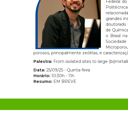
Federal do
Politècnic
relacionad
grandes in
doutorado 
de Químic
o Brasil n
Sociedade
Microporou
porosos, principalmente zeólitas, e caracteriza
Palestra:
From isolated sites to large (bi)metal
Data:
25/09/25 - Quinta-feira
Horário:
10:30h - 11h
Resumo:
EM BREVE